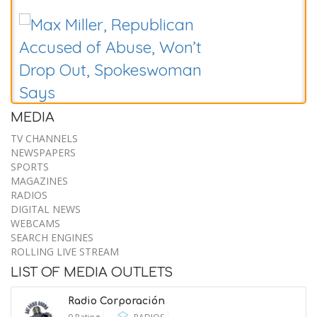
MEDIA
Hunter Biden Says His Father’s
TV CHANNELS
NEWSPAPERS
Cancer Is Worsening
SPORTS
MAGAZINES
9 August 2026
RADIOS
DIGITAL NEWS
WEBCAMS
SEARCH ENGINES
ROLLING LIVE STREAM
LIST OF MEDIA OUTLETS
Radio Corporación