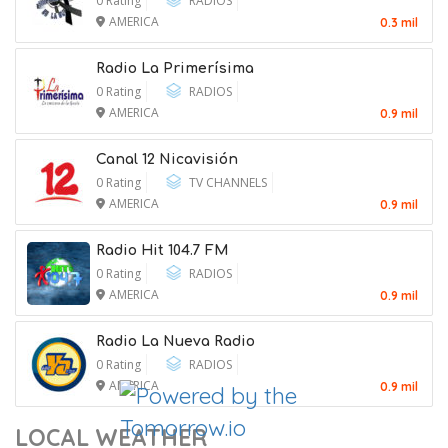
0 Rating
RADIOS
AMERICA
0.3 mil
Radio La Primerísima
0 Rating
RADIOS
AMERICA
0.9 mil
Canal 12 Nicavisión
0 Rating
TV CHANNELS
AMERICA
0.9 mil
Two Killed in Firefighting Helicopter
Crash Near Utah Wildfire
Radio Hit 104.7 FM
0 Rating
RADIOS
9 August 2026
AMERICA
0.9 mil
Radio La Nueva Radio
0 Rating
RADIOS
AMERICA
0.9 mil