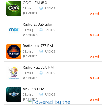
COOL FM 89.3
10 August 2026
0 Rating
RADIOS
AMERICA
0.5 mil
Radio El Salvador
0 Rating
RADIOS
AMERICA
0.6 mil
Radio Luz 97.7 FM
0 Rating
RADIOS
AMERICA
0.6 mil
Radio Paz 88.5 FM
0 Rating
RADIOS
AMERICA
0.8 mil
ABC 100.1 FM
0 Rating
RADIOS
A Democrat Sounds the Alarm on
AMERICA
0.9 mil
Christian Nationalism in Congress