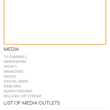
MEDIA
Obama and Abdul El-Sayed Discuss
TV CHANNELS
Unity After Michigan Senate Primary
NEWSPAPERS
SPORTS
10 August 2026
MAGAZINES
RADIOS
DIGITAL NEWS
WEBCAMS
Michigan Senate Candidate, a
SEARCH ENGINES
Former Trump Critic, Shifts Toward
ROLLING LIVE STREAM
LIST OF MEDIA OUTLETS
Election Skepticism