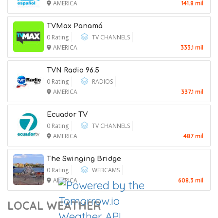
AMERICA
141.8 mil
TVMax Panamá
0 Rating
TV CHANNELS
AMERICA
333.1 mil
TVN Radio 96.5
0 Rating
RADIOS
AMERICA
337.1 mil
Ecuador TV
0 Rating
TV CHANNELS
AMERICA
487 mil
The Swinging Bridge
0 Rating
WEBCAMS
A Democrat Sounds the Alarm on
AMERICA
608.3 mil
Christian Nationalism in Congress
LOCAL WEATHER
9 August 2026