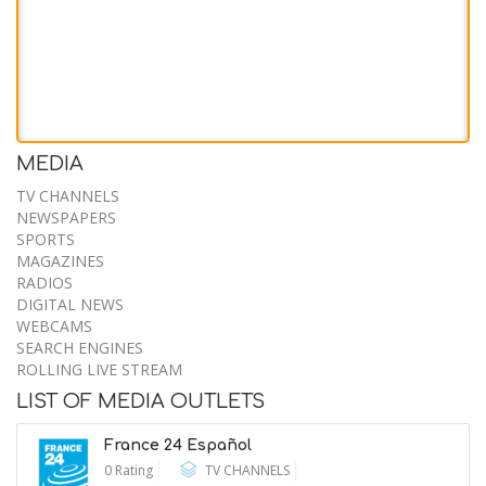
MEDIA
Obama and Abdul El-Sayed Discuss
TV CHANNELS
Unity After Michigan Senate Primary
NEWSPAPERS
SPORTS
10 August 2026
MAGAZINES
RADIOS
DIGITAL NEWS
WEBCAMS
Michigan Senate Candidate, a
SEARCH ENGINES
Former Trump Critic, Shifts Toward
ROLLING LIVE STREAM
LIST OF MEDIA OUTLETS
Election Skepticism
France 24 Español
10 August 2026
0 Rating
TV CHANNELS