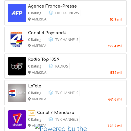
Agence France-Presse
9 August 2026
0 Rating
DIGITAL NEWS
AMERICA
10.9 mil
Canal 4 Paysandú
0 Rating
TV CHANNELS
AMERICA
199.4 mil
Radio Top 105.9
0 Rating
RADIOS
AMERICA
532 mil
LaTele
0 Rating
TV CHANNELS
AMERICA
661.6 mil
Canal 7 Mendoza
Ad
0 Rating
TV CHANNELS
Max Miller, Republican Accused of
AMERICA
728.2 mil