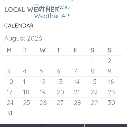
Ad
Abuse, Won’t Drop Out,
LOCAL WEATHER
Spokeswoman Says
9 August 2026
CALENDAR
August 2026
M
T
W
T
F
S
S
1
2
3
4
5
6
7
8
9
10
11
12
13
14
15
16
17
18
19
20
21
22
23
24
25
26
27
28
29
30
31