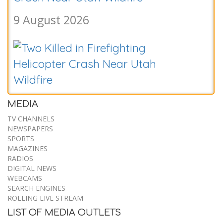
MEDIA
Bill Goichberg, Who Reshaped
TV CHANNELS
Competitive Chess in the U.S., Dies at
NEWSPAPERS
SPORTS
83
MAGAZINES
RADIOS
8 August 2026
DIGITAL NEWS
WEBCAMS
SEARCH ENGINES
Chuck Grassley Announces the Death
ROLLING LIVE STREAM
LIST OF MEDIA OUTLETS
of His Beloved Vacuum, Beth