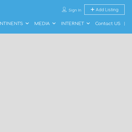
Add Listing
Sign In
NTINENTS
MEDIA
INTERNET
Contact US