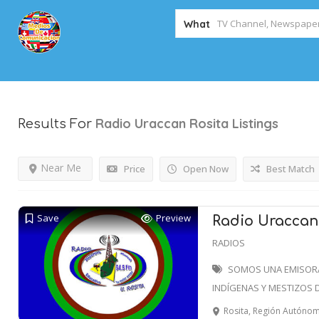
What
Radio Uraccan Rosita
Listings
Results For
Near Me
Price
Open Now
Best Match
Save
Preview
Radio Uraccan 
RADIOS
SOMOS UNA EMISORA
INDÍGENAS Y MESTIZOS 
Rosita, Región Autónoma de la Co