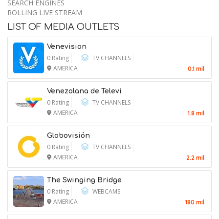
SEARCH ENGINES
ROLLING LIVE STREAM
LIST OF MEDIA OUTLETS
Venevision
0 Rating
TV CHANNELS
AMERICA
0.1 mil
Venezolana de Televi
A Democrat Sounds the Alarm on
0 Rating
TV CHANNELS
Christian Nationalism in Congress
AMERICA
1.8 mil
9 August 2026
Globovisión
0 Rating
TV CHANNELS
AMERICA
2.2 mil
The Swinging Bridge
0 Rating
WEBCAMS
AMERICA
180 mil