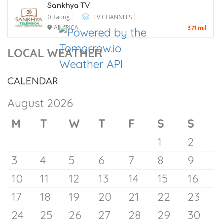
Sankhya TV
0 Rating
TV CHANNELS
AMERICA
371 mil
LOCAL WEATHER
CALENDAR
August 2026
Trump Names Will Scharf as White
M
T
W
T
F
S
S
House Counsel
1
2
10 August 2026
3
4
5
6
7
8
9
10
11
12
13
14
15
16
17
18
19
20
21
22
23
24
25
26
27
28
29
30